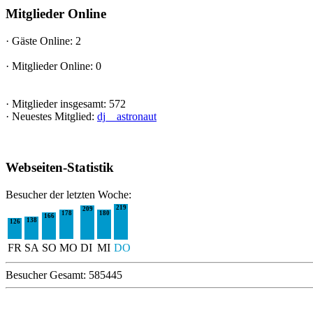
Mitglieder Online
·
Gäste Online: 2
·
Mitglieder Online: 0
·
Mitglieder insgesamt: 572
·
Neuestes Mitglied:
dj__astronaut
Webseiten-Statistik
Besucher der letzten Woche:
219
209
178
180
166
138
126
FR
SA
SO
MO
DI
MI
DO
Besucher Gesamt: 585445