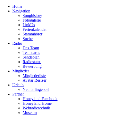
Home
Navigation
Songhistory
Fotogalerie
LinkUs
Ferienkalender
Stammhörer
Suche
Radio
Das Team
Teamcards
Sendeplan
Radiostatus
Bewerbung
Mitglieder
Mitgliederliste
Avatar Resizer
Urlaub
Neuharlingersiel
Partner
Honeyland Facebook
Honeyland Home
Webradiotechnik
Museum