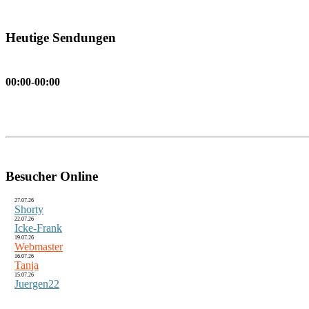
Heutige Sendungen
00:00-00:00
Besucher Online
27.07.26
Shorty
22.07.26
Icke-Frank
19.07.26
Webmaster
16.07.26
Tanja
15.07.26
Juergen22