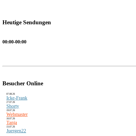
Heutige Sendungen
00:00-00:00
Besucher Online
07.08.26
Icke-Frank
27.07.26
Shorty
19.07.26
Webmaster
16.07.26
Tanja
15.07.26
Juergen22