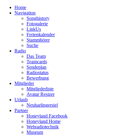
Home
Navigation
Songhistory
Fotogalerie
LinkUs
Ferienkalender
Stammhörer
Suche
Radio
Das Team
Teamcards
Sendeplan
Radiostatus
Bewerbung
Mitglieder
Mitgliederliste
Avatar Resizer
Urlaub
Neuharlingersiel
Partner
Honeyland Facebook
Honeyland Home
Webradiotechnik
Museum