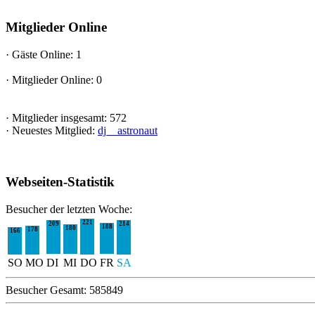
Mitglieder Online
·
Gäste Online: 1
·
Mitglieder Online: 0
·
Mitglieder insgesamt: 572
·
Neuestes Mitglied:
dj__astronaut
Webseiten-Statistik
Besucher der letzten Woche:
221
214
209
188
180
178
166
SO
MO
DI
MI
DO
FR
SA
Besucher Gesamt: 585849