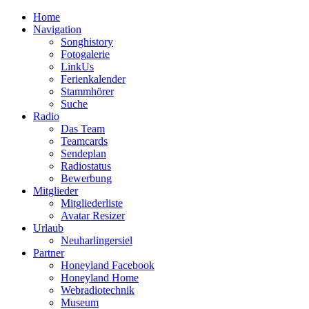
Home
Navigation
Songhistory
Fotogalerie
LinkUs
Ferienkalender
Stammhörer
Suche
Radio
Das Team
Teamcards
Sendeplan
Radiostatus
Bewerbung
Mitglieder
Mitgliederliste
Avatar Resizer
Urlaub
Neuharlingersiel
Partner
Honeyland Facebook
Honeyland Home
Webradiotechnik
Museum