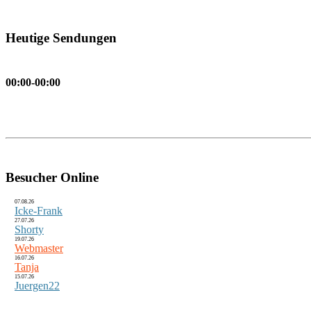
Heutige Sendungen
00:00-00:00
Besucher Online
07.08.26
Icke-Frank
27.07.26
Shorty
19.07.26
Webmaster
16.07.26
Tanja
15.07.26
Juergen22