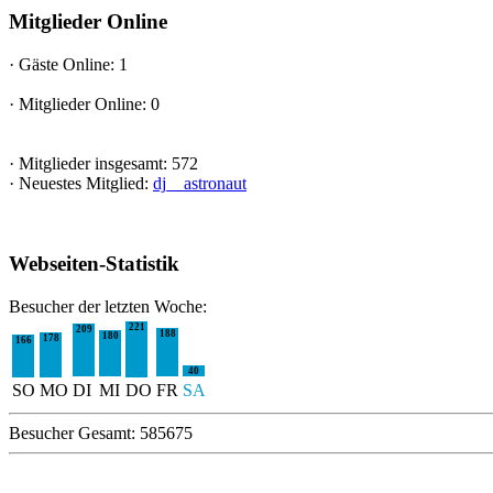
Mitglieder Online
·
Gäste Online: 1
·
Mitglieder Online: 0
·
Mitglieder insgesamt: 572
·
Neuestes Mitglied:
dj__astronaut
Webseiten-Statistik
Besucher der letzten Woche:
221
209
188
180
178
166
40
SO
MO
DI
MI
DO
FR
SA
Besucher Gesamt: 585675