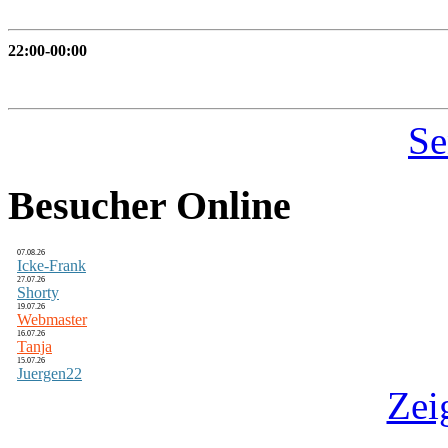
22:00-00:00
Se
Besucher Online
07.08.26
Icke-Frank
27.07.26
Shorty
19.07.26
Webmaster
16.07.26
Tanja
15.07.26
Juergen22
Zei