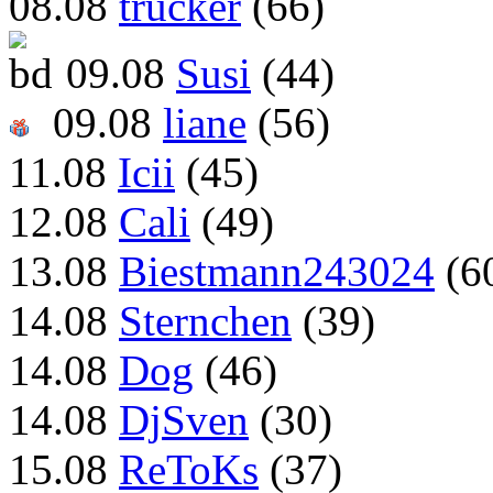
08.08
trucker
(66)
09.08
Susi
(44)
09.08
liane
(56)
11.08
Icii
(45)
12.08
Cali
(49)
13.08
Biestmann243024
(6
14.08
Sternchen
(39)
14.08
Dog
(46)
14.08
DjSven
(30)
15.08
ReToKs
(37)