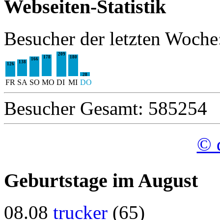
Webseiten-Statistik
Besucher der letzten Woche
209
178
180
166
138
126
28
FR
SA
SO
MO
DI
MI
DO
Besucher Gesamt: 585254
© 
Geburtstage im August
08.08
trucker
(65)