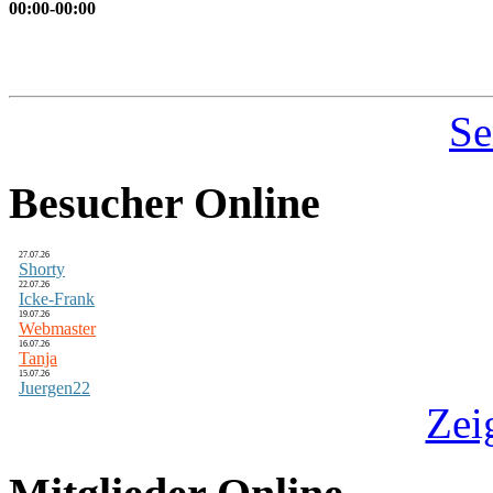
00:00-00:00
Se
Besucher Online
27.07.26
Shorty
22.07.26
Icke-Frank
19.07.26
Webmaster
16.07.26
Tanja
15.07.26
Juergen22
Zei