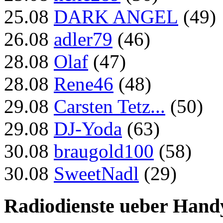
25.08
DARK ANGEL
(49)
26.08
adler79
(46)
28.08
Olaf
(47)
28.08
Rene46
(48)
29.08
Carsten Tetz...
(50)
29.08
DJ-Yoda
(63)
30.08
braugold100
(58)
30.08
SweetNadl
(29)
Radiodienste ueber Hand