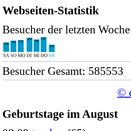
Webseiten-Statistik
Besucher der letzten Woche
221
209
180
178
166
138
106
SA
SO
MO
DI
MI
DO
FR
Besucher Gesamt: 585553
© 
Geburtstage im August