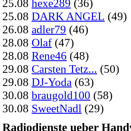
25.08
hexe289
(36)
25.08
DARK ANGEL
(49)
26.08
adler79
(46)
28.08
Olaf
(47)
28.08
Rene46
(48)
29.08
Carsten Tetz...
(50)
29.08
DJ-Yoda
(63)
30.08
braugold100
(58)
30.08
SweetNadl
(29)
Radiodienste ueber Hand