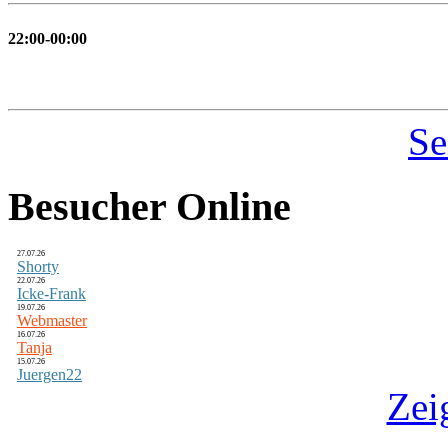
22:00-00:00
Se
Besucher Online
27.07.26
Shorty
22.07.26
Icke-Frank
19.07.26
Webmaster
16.07.26
Tanja
15.07.26
Juergen22
Zei