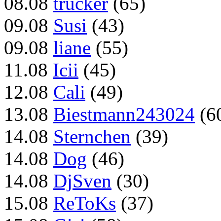
08.08
trucker
(65)
09.08
Susi
(43)
09.08
liane
(55)
11.08
Icii
(45)
12.08
Cali
(49)
13.08
Biestmann243024
(6
14.08
Sternchen
(39)
14.08
Dog
(46)
14.08
DjSven
(30)
15.08
ReToKs
(37)