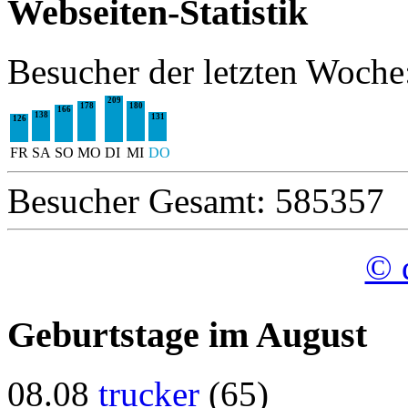
Webseiten-Statistik
Besucher der letzten Woche
209
178
180
166
138
131
126
FR
SA
SO
MO
DI
MI
DO
Besucher Gesamt: 585357
© 
Geburtstage im August
08.08
trucker
(65)