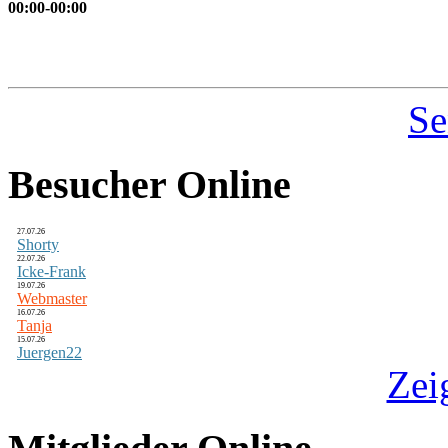
00:00-00:00
Se
Besucher Online
27.07.26
Shorty
22.07.26
Icke-Frank
19.07.26
Webmaster
16.07.26
Tanja
15.07.26
Juergen22
Zei