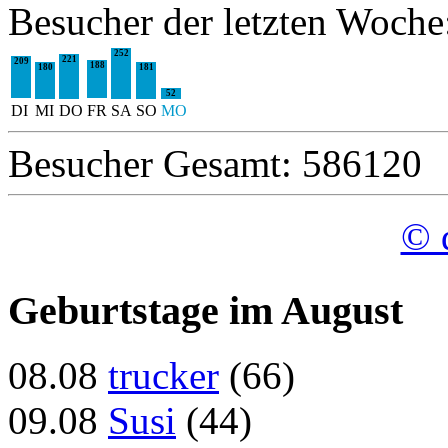
Besucher der letzten Woche
252
221
209
188
180
181
52
DI
MI
DO
FR
SA
SO
MO
Besucher Gesamt: 586120
© 
Geburtstage im August
08.08
trucker
(66)
09.08
Susi
(44)