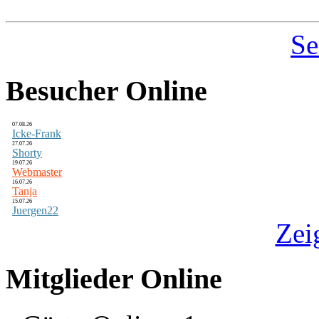
Se
Besucher Online
07.08.26
Icke-Frank
27.07.26
Shorty
19.07.26
Webmaster
16.07.26
Tanja
15.07.26
Juergen22
Zei
Mitglieder Online